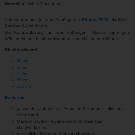
Hersteller:
Scherr Fachhandel
Anhängeraufbau für den Anhängertyp
Eduard 2615
als Blech-
Bordwand Ausführung.
Die Komplettlösung für Ihren Anhänger, inklusive Toprungen.
Wählen Sie aus Blechbordwänden in verschiedenen Höhen.
Blechbordwand:
40 cm
60 cm
70 cm
80 cm
100 cm
Ihr Vorteil:
passendes Zubehör wie Aluboxen & Rampen - alles aus
einer Hand
Made in Bayern - eigene deutsche Metallbau
Handwerkskunst
persönliche Beratung & Ansprechpartner