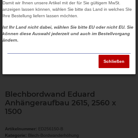
Damit wir Ihnen unsere Artikel mit der für Sie gültigem MwSt.
anzeigen lassen können, wählen Sie bitte das Land in welches SIe
Ihre Bestellung liefern lassen möchten.
Ist Ihr Land nicht dabei, wählen Sie bitte EU oder nicht EU. Sie
können diese Auswahl jederzeit und auch im Bestellvorgang
ändern.
Schließen
Blechbordwand Eduard
Anhängeraufbau 2615, 2560 x
1500
Artikelnummer:
ED256150-B
Kategorie:
Blech-Bordwanderhöhung