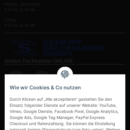
Montag - Donnerstag
8.00 bis 13.00 Uhr
Freitag
8.00 bis 12.00 Uhr
Scherr Fachhandel ONLINE
Wie wir Cookies & Co nutzen
Durch Klicken auf „Alle akzeptieren“ gestatten Sie den
www.s3-arbeitsschuhe-sicherheitsschuhe.de
Einsatz folgender Dienste auf unserer Website: YouTube,
Vimeo, Google Dienste, Facebook Pixel, Google Analytics,
www-alu-transportboxen-auffahrrampen.de
Google Ads, Google Tag Manager, PayPal Express
Checkout und Ratenzahlung. Sie können die Einstellung
jederzeit ändern (Fingerabdruck-Icon links unten). Weitere