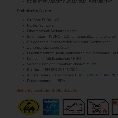
ROBUSTER ABSATZ FÜR MAXIMALE STABILITÄT
Technische Daten:
Größen: D 39 - 48
Farbe: Schwarz
Obermaterial: Vollnarbenleder
Innenfutter: HYDRO-TEC, atmungsaktiv, antibakteriell
Einlegesohle: antibakteriell mit Leder Deckschicht
Zehenschutzkappe: Stahl
Durchtrittschutz: Textil, Antistatisch mit verstärkter Fe
Laufsohle: Nitrilkautschuk / HRO
Verschluss: Schnürsenkel Schwarz 75 cm
EU-Norm: EN ISO 20345:2011
Antistatische Eigenschaften:
ESD 0,1-35 M OHM / NE
Rutschhemmend: SRA
Sicherheitsschuhe Größentabelle