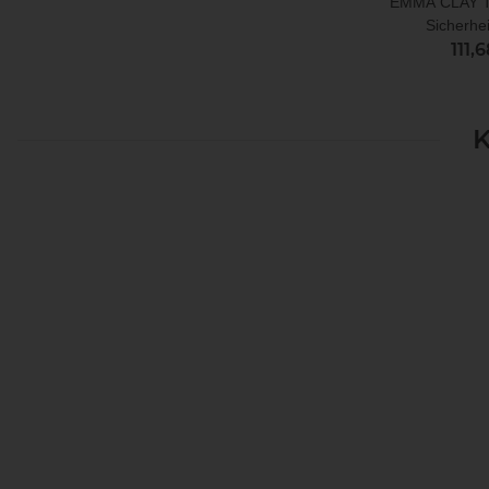
EMMA CLAY Te
Sicherhe
111,
K