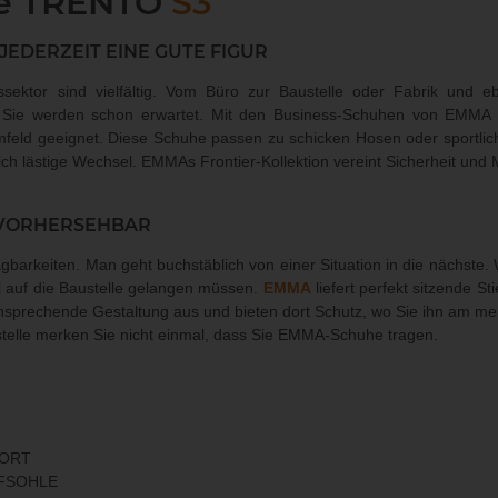
he TRENTO
S3
 JEDERZEIT EINE GUTE FIGUR
ssektor sind vielfältig. Vom Büro zur Baustelle oder Fabrik und 
n Sie werden schon erwartet. Mit den Business-Schuhen von EMMA 
umfeld geeignet. Diese Schuhe passen zu schicken Hosen oder sportli
 lästige Wechsel. EMMAs Frontier-Kollektion vereint Sicherheit und Mo
UNVORHERSEHBAR
ägbarkeiten. Man geht buchstäblich von einer Situation in die nächste.
auf die Baustelle gelangen müssen.
EMMA
liefert perfekt sitzende S
sprechende Gestaltung aus und bieten dort Schutz, wo Sie ihn am mei
austelle merken Sie nicht einmal, dass Sie EMMA-Schuhe tragen.
FORT
UFSOHLE