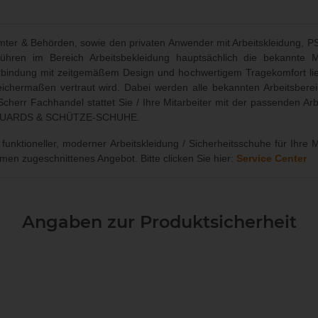
Ämter & Behörden, sowie den privaten Anwender mit Arbeitskleidung, 
führen im Bereich Arbeitsbekleidung hauptsächlich die bekannte
Verbindung mit zeitgemäßem Design und hochwertigem Tragekomfort lief
eichermaßen vertraut wird. Dabei werden alle bekannten Arbeitsbere
Scherr Fachhandel stattet Sie / Ihre Mitarbeiter mit der passenden Ar
OE GUARDS & SCHÜTZE-SCHUHE.
unktioneller, moderner Arbeitskleidung / Sicherheitsschuhe für Ihre M
men zugeschnittenes Angebot. Bitte clicken Sie hier:
Service Center
Angaben zur Produktsicherheit