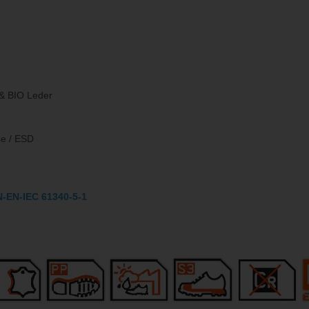
 & BIO Leder
rse / ESD
N-EN-IEC 61340-5-1