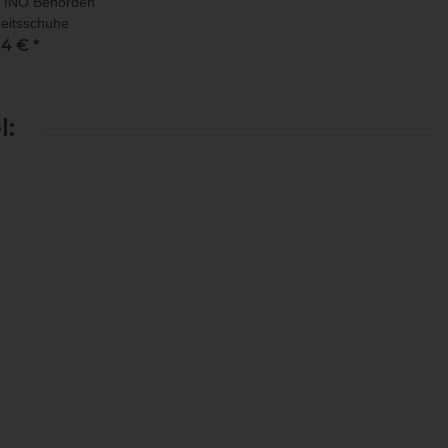
INO Behörden
eitsschuhe
14 €
*
l: