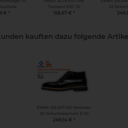
chnologie S3
EMMA SILVERSTONE
EMMA VALENT
itsschuhe
Transport ESD S2
S3 Sicherh
68 €
*
Sicherheitsschuhe
158,67 €
*
249,
unden kauften dazu folgende Artike
EMMA VALENTINO Behörden
S3 Sicherheitsschuhe D 40
249,14 €
*