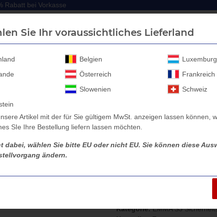
 Rabatt bei Vorkasse
 Rabatt bei Vorkasse
len Sie Ihr voraussichtliches Lieferland
hland
Belgien
Luxemburg
lande
Österreich
Frankreich
Anhänger Aufbau
Anhänger Zubehör
Sicherheitssc
Slowenien
Schweiz
stein
nsere Artikel mit der für Sie gültigem MwSt. anzeigen lassen können, w
es SIe Ihre Bestellung liefern lassen möchten.
S3 Sicherheitsschuhe
EMMA TRENTO Behörden S3 Sicherheitsschuh
ht dabei, wählen Sie bitte EU oder nicht EU. Sie können diese Ausw
tellvorgang ändern.
EMMA TRENTO Be
Artikelnummer:
SFE105090-V
Kategorie:
EMMA S3 Sicherheit