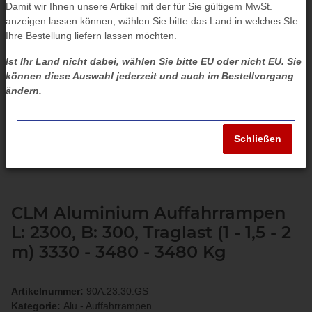
Damit wir Ihnen unsere Artikel mit der für Sie gültigem MwSt.
anzeigen lassen können, wählen Sie bitte das Land in welches SIe
Ihre Bestellung liefern lassen möchten.
Ist Ihr Land nicht dabei, wählen Sie bitte EU oder nicht EU. Sie
können diese Auswahl jederzeit und auch im Bestellvorgang
ändern.
Schließen
CLM Aluminium Auffahrrampen
L: 2300, B: 300, Traglast (1 - 1,5 - 2
m) 3330 - 3480 - 3480 Kg
Artikelnummer:
90A.23.30.GS
Kategorie:
Alu - Auffahrrampen