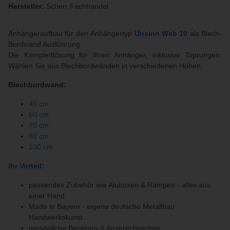
Hersteller:
Scherr Fachhandel
Anhängeraufbau für den Anhängertyp
Unsinn Web 10
als Blech-
Bordwand Ausführung.
Die Komplettlösung für Ihren Anhänger, inklusive Toprungen.
Wählen Sie aus Blechbordwänden in verschiedenen Höhen.
Blechbordwand:
40 cm
60 cm
70 cm
80 cm
100 cm
Ihr Vorteil:
passendes Zubehör wie Aluboxen & Rampen - alles aus
einer Hand
Made in Bayern - eigene deutsche Metallbau
Handwerkskunst
persönliche Beratung & Ansprechpartner