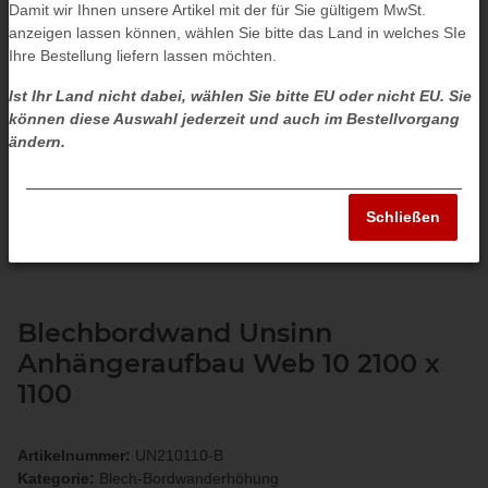
Damit wir Ihnen unsere Artikel mit der für Sie gültigem MwSt.
anzeigen lassen können, wählen Sie bitte das Land in welches SIe
Ihre Bestellung liefern lassen möchten.
Ist Ihr Land nicht dabei, wählen Sie bitte EU oder nicht EU. Sie
können diese Auswahl jederzeit und auch im Bestellvorgang
ändern.
Schließen
Blechbordwand Unsinn
Anhängeraufbau Web 10 2100 x
1100
Artikelnummer:
UN210110-B
Kategorie:
Blech-Bordwanderhöhung