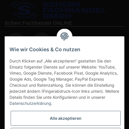
Scherr Fachhandel ONLINE
Wie wir Cookies & Co nutzen
Durch Klicken auf „Alle akzeptieren“ gestatten Sie den
www.s3-arbeitsschuhe-sicherheitsschuhe.de
Einsatz folgender Dienste auf unserer Website: YouTube,
Vimeo, Google Dienste, Facebook Pixel, Google Analytics,
www-alu-transportboxen-auffahrrampen.de
Google Ads, Google Tag Manager, PayPal Express
Checkout und Ratenzahlung. Sie können die Einstellung
jederzeit ändern (Fingerabdruck-Icon links unten). Weitere
Details finden Sie unte
Konfigurieren
und in unserer
Datenschutzerklärung
.
Sichere Zahlarten & Versand
Alle akzeptieren