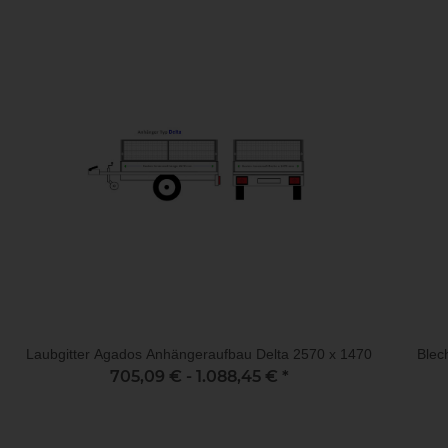
Laubgitter Agados Anhängeraufbau Delta 2570 x 1470
Blec
705,09 € -
1.088,45 €
*