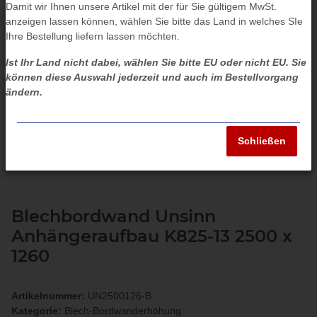
Damit wir Ihnen unsere Artikel mit der für Sie gültigem MwSt.
anzeigen lassen können, wählen Sie bitte das Land in welches SIe
Ihre Bestellung liefern lassen möchten.
Ist Ihr Land nicht dabei, wählen Sie bitte EU oder nicht EU. Sie
können diese Auswahl jederzeit und auch im Bestellvorgang
ändern.
Schließen
Blechbordwand Unsinn
Anhängeraufbau K825-13 2500 x
1260
Artikelnummer:
UN2500126-B
Kategorie:
Blech-Bordwanderhöhung