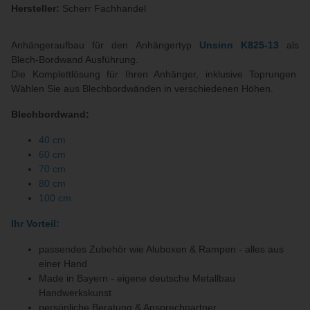
Hersteller:
Scherr Fachhandel
Anhängeraufbau für den Anhängertyp
Unsinn
K825-13
als
Blech-Bordwand Ausführung.
Die Komplettlösung für Ihren Anhänger, inklusive Toprungen.
Wählen Sie aus Blechbordwänden in verschiedenen Höhen.
Blechbordwand:
40 cm
60 cm
70 cm
80 cm
100 cm
Ihr Vorteil:
passendes Zubehör wie Aluboxen & Rampen - alles aus
einer Hand
Made in Bayern - eigene deutsche Metallbau
Handwerkskunst
persönliche Beratung & Ansprechpartner