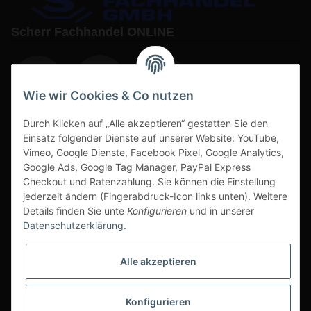
Scherr Fachhandel ONLINE
Wie wir Cookies & Co nutzen
Durch Klicken auf „Alle akzeptieren“ gestatten Sie den
www.s3-arbeitsschuhe-sicherheitsschuhe.de
Einsatz folgender Dienste auf unserer Website: YouTube,
www-alu-transportboxen-auffahrrampen.de
Vimeo, Google Dienste, Facebook Pixel, Google Analytics,
Google Ads, Google Tag Manager, PayPal Express
Checkout und Ratenzahlung. Sie können die Einstellung
jederzeit ändern (Fingerabdruck-Icon links unten). Weitere
Details finden Sie unte
Konfigurieren
und in unserer
Datenschutzerklärung
.
Sichere Zahlarten & Versand
Alle akzeptieren
Konfigurieren