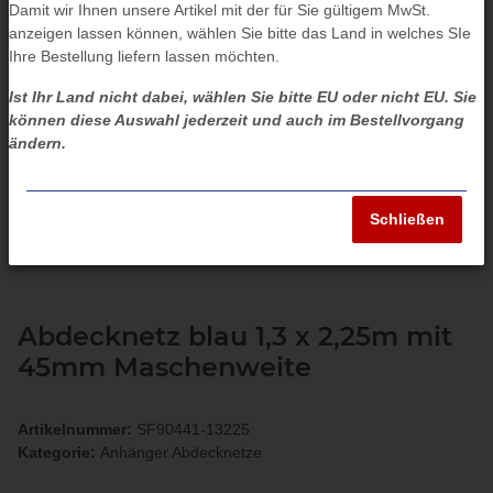
Damit wir Ihnen unsere Artikel mit der für Sie gültigem MwSt.
anzeigen lassen können, wählen Sie bitte das Land in welches SIe
Ihre Bestellung liefern lassen möchten.
Ist Ihr Land nicht dabei, wählen Sie bitte EU oder nicht EU. Sie
können diese Auswahl jederzeit und auch im Bestellvorgang
ändern.
Schließen
Abdecknetz blau 1,3 x 2,25m mit
45mm Maschenweite
Artikelnummer:
SF90441-13225
Kategorie:
Anhänger Abdecknetze