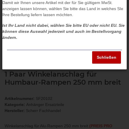
Damit wir Ihnen unsere Artikel mit der für Sie gültigem MwSt.
anzeigen lassen können, wählen Sie bitte das Land in welches SIe
Ihre Bestellung liefern lassen möchten.
Ist Ihr Land nicht dabei, wählen Sie bitte EU oder nicht EU. Sie
können diese Auswahl jederzeit und auch im Bestellvorgang
ändern.
Schließen
1 Paar Winkelanschlag für
Humbaur-Rampen 250 mm breit
Artikelnummer:
SF20102
Kategorie:
Anhänger Ersatzteile
Hersteller:
Scherr Fachhandel
Winkelanschlag für Alu-Rampen 250 mm breit
(PREIS PRO