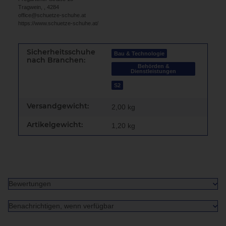
Tragwein, , 4284
office@schuetze-schuhe.at
https://www.schuetze-schuhe.at/
Sicherheitsschuhe
Bau & Technologie
nach Branchen:
Behörden &
Dienstleistungen
S2
Versandgewicht:
2,00 kg
Artikelgewicht:
1,20
kg
Bewertungen
Benachrichtigen, wenn verfügbar