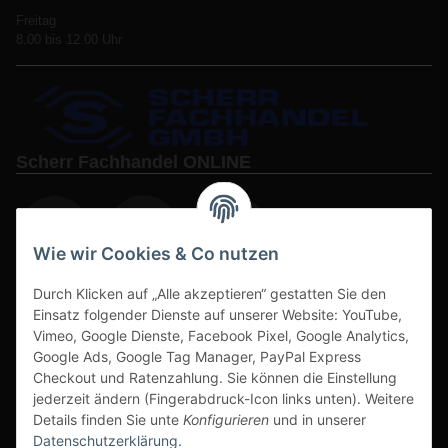
Freitag
8.00 bis 12.00 Uhr
Scherr Fachhandel ONLINE
Wie wir Cookies & Co nutzen
Durch Klicken auf „Alle akzeptieren“ gestatten Sie den
www.s3-arbeitsschuhe-sicherheitsschuhe.de
Einsatz folgender Dienste auf unserer Website: YouTube,
www-alu-transportboxen-auffahrrampen.de
Vimeo, Google Dienste, Facebook Pixel, Google Analytics,
Google Ads, Google Tag Manager, PayPal Express
Checkout und Ratenzahlung. Sie können die Einstellung
jederzeit ändern (Fingerabdruck-Icon links unten). Weitere
Details finden Sie unte
Konfigurieren
und in unserer
Datenschutzerklärung
.