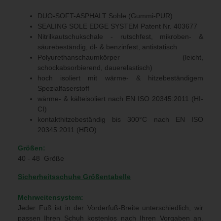
DUO-SOFT-ASPHALT Sohle (Gummi-PUR)
SEALING SOLE EDGE SYSTEM Patent Nr. 403677
Nitrilkautschukschale - rutschfest, mikroben- &
säurebeständig, öl- & benzinfest, antistatisch
Polyurethanschaumkörper (leicht,
schockabsorbierend, dauerelastisch)
hoch isoliert mit wärme- & hitzebeständigem
Spezialfaserstoff
wärme- & kälteisoliert nach EN ISO 20345:2011 (HI-
CI)
kontakthitzebeständig bis 300°C nach EN ISO
20345:2011 (HRO)
Größen:
40 - 48 Größe
Sicherheitsschuhe Größentabelle
Mehrweitensystem:
Jeder Fuß ist in der Vorderfuß-Breite unterschiedlich, wir
passen Ihren Schuh kostenlos nach Ihren Vorgaben an.