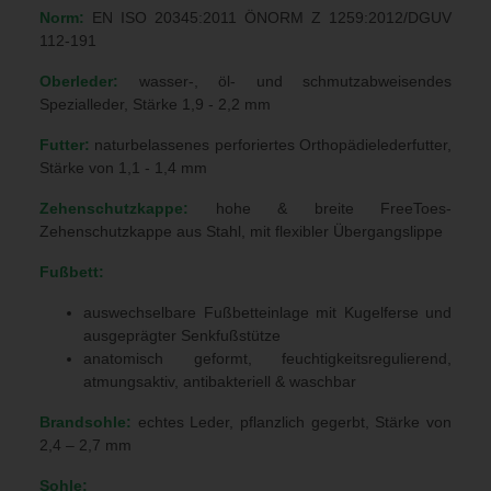
Norm:
EN ISO 20345:2011 ÖNORM Z 1259:2012/DGUV
112-191
Oberleder:
wasser-, öl- und schmutzabweisendes
Spezialleder, Stärke 1,9 - 2,2 mm
Futter:
naturbelassenes perforiertes Orthopädielederfutter,
Stärke von 1,1 - 1,4 mm
Zehenschutzkappe:
hohe & breite FreeToes-
Zehenschutzkappe aus Stahl, mit flexibler Übergangslippe
Fußbett:
auswechselbare Fußbetteinlage mit Kugelferse und
ausgeprägter Senkfußstütze
anatomisch geformt, feuchtigkeitsregulierend,
atmungsaktiv, antibakteriell & waschbar
Brandsohle:
echtes Leder, pflanzlich gegerbt, Stärke von
2,4 – 2,7 mm
Sohle: