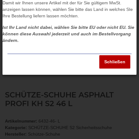
Damit wir Ihnen unsere Artikel mit der für Sie gültigem MwSt.
anzeigen lassen können, wählen Sie bitte das Land in welches SIe
Ihre Bestellung liefern lassen möchten.
Ist Ihr Land nicht dabei, wählen Sie bitte EU oder nicht EU. Sie
können diese Auswahl jederzeit und auch im Bestellvorgang
ändern.
Schließen
SCHÜTZE-SCHUHE ASPHALT
PROFI KH S2 46 L
Artikelnummer:
6432-46- L
Kategorie:
SCHÜTZE-SCHUHE S2 Sicherheitsschuhe
Hersteller:
Schütze-Schuhe